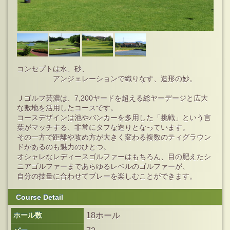
コンセプトは水、砂、
アンジェレーションで織りなす、造形の妙。
Ｊゴルフ芸濃は、7,200ヤードを超える総ヤーデージと広大
な敷地を活用したコースです。
コースデザインは池やバンカーを多用した「挑戦」という言
葉がマッチする、非常にタフな造りとなっています。
その一方で距離や攻め方が大きく変わる複数のティグラウン
ドがあるのも魅力のひとつ。
オシャレなレディースゴルファーはもちろん、目の肥えたシ
ニアゴルファーまであらゆるレベルのゴルファーが、
自分の技量に合わせてプレーを楽しむことができます。
Course Detail
ホール数
18ホール