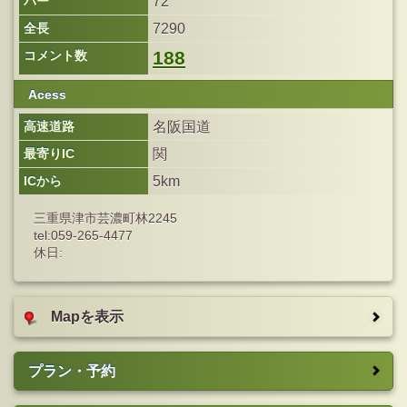
パー
72
全長
7290
188
コメント数
Acess
高速道路
名阪国道
最寄りIC
関
ICから
5km
三重県津市芸濃町林2245
tel:059-265-4477
休日:
Mapを表示
プラン・予約