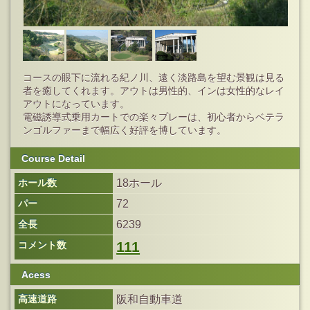
コースの眼下に流れる紀ノ川、遠く淡路島を望む景観は見る
者を癒してくれます。アウトは男性的、インは女性的なレイ
アウトになっています。
電磁誘導式乗用カートでの楽々プレーは、初心者からベテラ
ンゴルファーまで幅広く好評を博しています。
Course Detail
ホール数
18ホール
パー
72
全長
6239
111
コメント数
Acess
高速道路
阪和自動車道