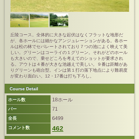
丘陵コース。全体的に大きな起伏はなくフラットな地形だ
が、各ホールには細かなアンジュレーションがある。各ホー
ルは松の林でセパレートされており７つの池によく映えて美
しい。グリーンはコーライの１グリーン。それがどのホール
も大きいので、乗せどころを考えてのショットが要求され
る。アウトは４番が大きな池越えで美しい。９番は距離があ
りグリーンも砲台型。インは第１打の落下地点により難易度
が変わり面白い。12・17番は打ち下ろし。
Course Detail
ホール数
18ホール
パー
71
全長
6499
462
コメント数