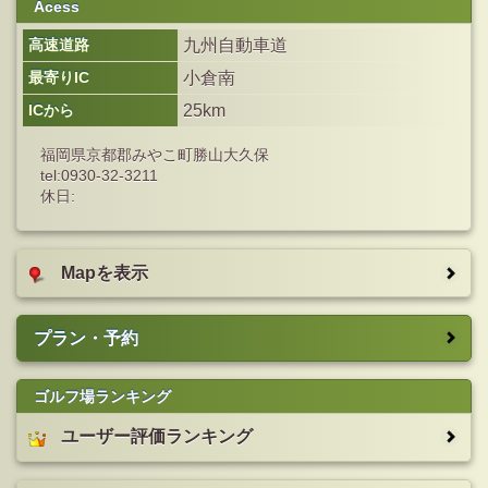
Acess
高速道路
九州自動車道
最寄りIC
小倉南
ICから
25km
福岡県京都郡みやこ町勝山大久保
tel:0930-32-3211
休日:
Mapを表示
プラン・予約
ゴルフ場ランキング
ユーザー評価ランキング