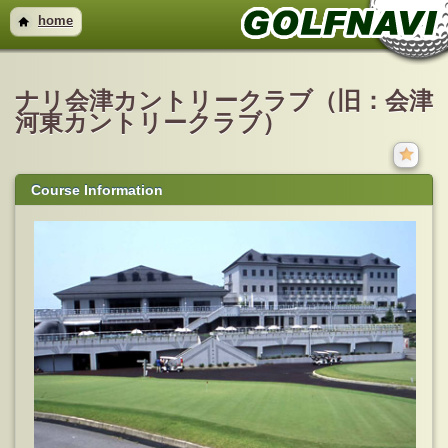
home
ナリ会津カントリークラブ（旧：会津
河東カントリークラブ）
Course Information