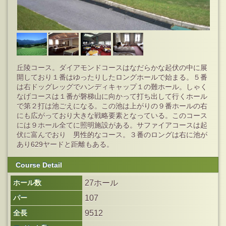
丘陵コース。ダイアモンドコースはなだらかな起伏の中に展
開しており１番はゆったりしたロングホールで始まる。５番
は右ドッグレッグでハンディキャップ１の難ホール。しゃく
なげコースは１番が磐梯山に向かって打ち出して行くホール
で第２打は池ごえになる。この池は上がりの９番ホールの右
にも広がっており大きな戦略要素となっている。このコース
には９ホール全てに照明施設がある。サファイアコースは起
伏に富んでおり 男性的なコース。３番のロングは右に池が
あり629ヤードと距離もある。
Course Detail
ホール数
27ホール
パー
107
全長
9512