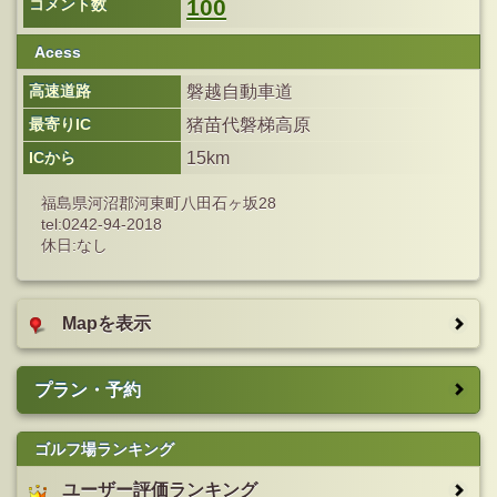
100
コメント数
Acess
高速道路
磐越自動車道
最寄りIC
猪苗代磐梯高原
ICから
15km
福島県河沼郡河東町八田石ヶ坂28
tel:0242-94-2018
休日:なし
Mapを表示
プラン・予約
ゴルフ場ランキング
ユーザー評価ランキング