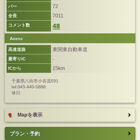
パー
72
全長
7011
48
コメント数
Acess
高速道路
東関東自動車道
最寄りIC
-
ICから
15km
千葉県八街市小谷流591
tel:043-440-5888
休日:
Mapを表示
プラン・予約