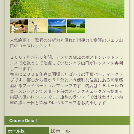
人気絶頂！ 驚異の分析力と優れた指導力で定評のジェフ山
口のコースレッスン！
２００７年から３年間、アメリカMLBのボストンレッドソッ
クスで通訳として活躍していたジェフ山口がレッスンを再開
しています。
舞台は２００８年春に開場したばかりの千葉バーディークラ
ブです。都心から僅か５０分という便利な位置にある高級感
溢れるプライベートゴルフクラブです。内容は１８ホールの
コースレッスンでスタート前のスイングチェックから始まる
内容の濃いレッスンです。通常のラウンドでは味わえない内
容の濃い一日と皆様のレベルアップをお約束します。
Course Detail
ホール数
18ホール