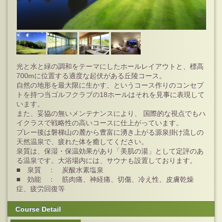
光と水と緑の調和をテーマにしたホールレイアウトと、標高
700mに位置する適度な起伏がある丘陵コース。
自然の地形を最大限に生かす、というコース作りのコンセプ
トを持つ当ゴルフクラブの18ホールはそれを見事に表現して
います。
また、妥協の無いメンテナンスにより、 国際的な視点でもハ
イクラスで戦略性の高いコースに仕上がっています。
プレー後は磐梯山の麓から豊富に湧き上がる源泉掛け流しの
天然温泉で、疲れた体を癒してください。
泉質は、保湿・保温効果があり「美肌の湯」として定評のあ
る温泉です。大浴場内には、サウナも設置しております。
■ 泉質 ： 炭酸水素塩泉
■ 効能 ： 筋肉痛、神経痛、切傷、冷え性、皮膚乾燥
症、疲労回復等
Course Detail