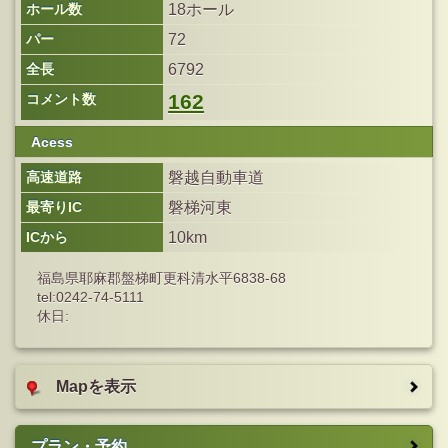
ホール数
18ホール
パー
72
全長
6792
162
コメント数
Acess
高速道路
磐越自動車道
最寄りIC
磐梯河東
ICから
10km
福島県耶麻郡盤梯町更科清水平6838-68
tel:0242-74-5111
休日:
Mapを表示
プラン・予約