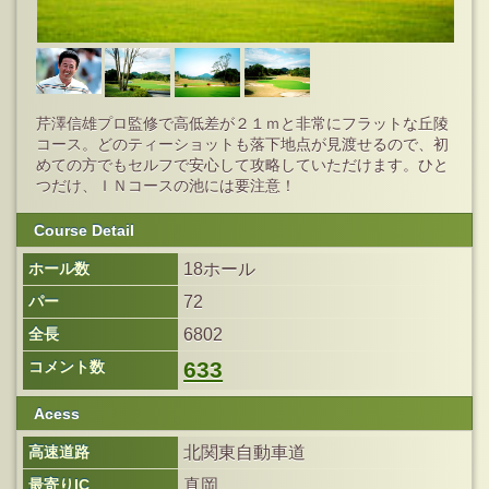
芹澤信雄プロ監修で高低差が２１ｍと非常にフラットな丘陵
コース。どのティーショットも落下地点が見渡せるので、初
めての方でもセルフで安心して攻略していただけます。ひと
つだけ、ＩＮコースの池には要注意！
Course Detail
ホール数
18ホール
パー
72
全長
6802
633
コメント数
Acess
高速道路
北関東自動車道
最寄りIC
真岡