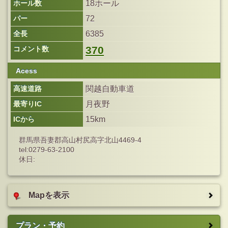
ホール数
18ホール
パー
72
全長
6385
370
コメント数
Acess
高速道路
関越自動車道
最寄りIC
月夜野
ICから
15km
群馬県吾妻郡高山村尻高字北山4469-4
tel:0279-63-2100
休日:
Mapを表示
プラン・予約