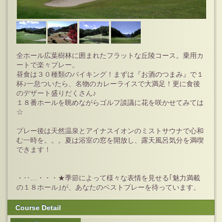
全ホール広葉樹林に囲まれたフラットな丘陵コース。乗用カ
ートで楽々プレー。
昼食は３０種類のバイキング！まずは『お酒のつまみ』で１
杯♪一息ついたら、名物のカレーライスで大満足！更に食後
のデザート盛りだくさん♪
１８番ホールを眺めながらゴルフ談議に花を咲かせてみては
☆
プレー後は天然温泉とアイナスイオンのミストサウナで心和
む一時を。。。夏は浴室の窓を開放し、露天風呂気分を満喫
できます！
・‥…・・・★季節によって様々な表情を見せる｢魅力満載
の１８ホール｣が、あなたのベストプレーを待っています。
Course Detail