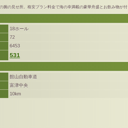
の腕の見せ所。格安プラン料金で海の幸満載の豪華舟盛とお飲み物が付
18ホール
72
6453
531
館山自動車道
富津中央
10km