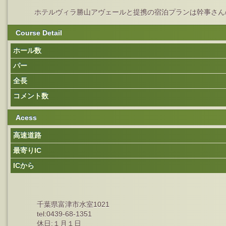
ホテルヴィラ勝山アヴェールと提携の宿泊プランは幹事さん
Course Detail
ホール数
パー
全長
コメント数
Acess
高速道路
最寄りIC
ICから
千葉県富津市水室1021
tel:0439-68-1351
休日:１月１日