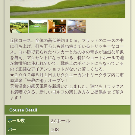
丘陵コース。全体の高低差約３０ｍ。フラットのコースの中
に打ち上げ、打ち下ろしも兼ね備えているトリッキーなコー
ス。白い砂で彩られたバンカーと池の水の青さが強烈な印象
を与え、アクセントになっている。特にショートホールで池
が象徴的に使われていて、戦略上のポイントにもなっている
ので正確なアイアンショットがないと苦しくなる。
★２００７年５月１日よりタクエーカントリークラブ内に市
原温泉「平蔵の湯」オープン！
天然温泉の露天風呂を新設いたしました。遊びもリラックス
も満喫できる、新しいゴルフの楽しみ方をご提供させて頂き
ます！
Course Detail
ホール数
27ホール
パー
108