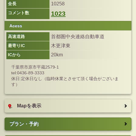
全長
10258
1023
コメント数
Acess
高速道路
首都圏中央連絡自動車道
最寄りIC
木更津東
ICから
20km
千葉県市原市平蔵2579-1
tel:0436-89-3333
休日:定休日なし（臨時休業とさせて頂く場合がございま
す）
Mapを表示
プラン・予約