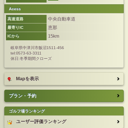
Acess
高速道路
中央自動車道
最寄りIC
恵那
ICから
15km
岐阜県中津川市飯沼1511-456
tel:0573-63-3311
休日:冬季期間クローズ
Mapを表示
プラン・予約
ゴルフ場ランキング
ユーザー評価ランキング