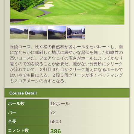
丘陵コース。桧や松の自然林が各ホールをセパレートし、南
になだらかに傾斜した地形に緩やかな起伏を施した戦略性の
高いコースだ。フェアウェイの広さがホールによってかなり
違うので的を絞ることが必要だ。池がない分要所にクリーク
が流れていて、２打目３打目がクリーク越えになるホールで
はいやでも目に入る。２段３段グリーンが多くパッティング
もスコアメークのカギとなる。
Course Detail
ホール数
18ホール
パー
72
全長
6803
386
コメント数