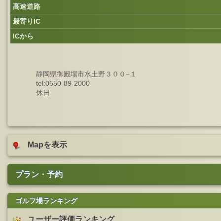
高速道路
最寄りIC
ICから
静岡県御殿場市水土野３００−１
tel:0550-89-2000
休日:
Mapを表示
プラン・予約
ゴルフ場ランキング
ユーザー評価ランキング