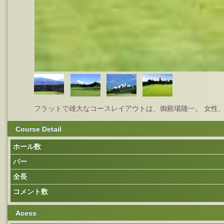
フラットで雄大なコースレイアウトは、御殿場随一。 女性
Course Detail
ホール数
パー
全長
コメント数
Acess