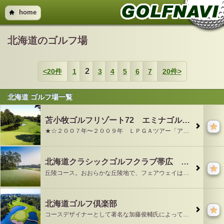
home
北海道のゴルフ場
2
<20件
1
3
4
5
6
7
20件>
北海道 ゴルフ場一覧
苫小牧ゴルフリゾート72 エミナゴルフクラブ（旧・三井観光苫小牧ゴルフクラブ）
★☆２００７年〜２００９年 ＬＰＧＡツアー「アクサレディスゴルフトーナメント」開催ゴルフ場☆★★☆２００９年 ＰＧＡ資格認定最終プロテスト開催ゴルフ場☆★超ロ
北海道クラシックゴルフクラブ帯広 クラシックコース（北海道クラシックＧＣ 帯広Ｃ）
丘陵コース。おおらかな丘陵地で、フェアウェイはゆったりとしていてホール間も広い。アクセントは池やクリークのウォーターハザード。一本の沢が６ホールに絡んでいて、そ
北海道ゴルフ倶楽部
コースデザイナーとして著名な加藤俊輔氏によって設計された２タイプの戦略的なコース。イーグルコースは水面を多く取り入れた美しい景観と安定感のある広々としたアメリカ