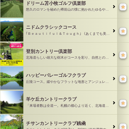
ドリーム苫小牧ゴルフ倶楽部
悠久のロマンを秘めた樽前山の懐に抱かれたゆるやかな丘陵地帯の中に18ホールズが展開。森あり、湖ありの眺望のすばらしい自然を余す所なく取り入れたコースとして道内は
ニドムクラシックコース
｢Ｂｅａｕｔｉｆｕｌ＆Ｔｏｕｇｈ｣ （あくまでも美しく、あくまでも雄大に）を設計コンセプトに、２７４万m2の土地にゆったりと造られたコースは、アイヌ語で｢豊か
登別カントリー倶楽部
北海道らしい雄大な樹木がコースを彩り、自然との調和が楽しめる。ビギナーも好スコアーが期待出来る広々としたコースです。プレー終了後には車で10分の所に名湯”登別温
ハッピーバレーゴルフクラブ
丘陵コース。緩やかなフラットな地形とアンジュレーションに味のある地形が組み合わされている。自然の原地型をそのまま生かし、敷地内の樹木を可能な限り移植して生かした
羊ケ丘カントリークラブ
「来場者数は全道一。札幌の都心より近く、北海道で最も愛されているコース。」札幌市中心部より10Km。都心より最もアクセスの良いゴルフ場です。毎年４万名程のお客様
チサンカントリークラブ銭凾