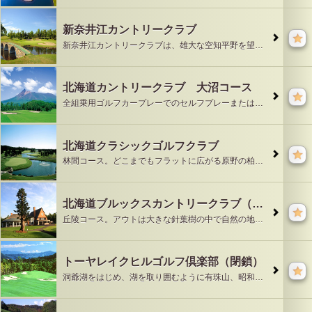
新奈井江カントリークラブ
新奈井江カントリークラブは、雄大な空知平野を望むフラットな林間コース。各ホールともティグランドからグリーンが望めるレイアウト。バンカー、池、グリーンのアンジュレ
北海道カントリークラブ 大沼コース
全組乗用ゴルフカープレーでのセルフプレーまたはキャディ付の選択となります。フェアウェイ乗入れ可能な乗用ゴルフカーでの、北海道らしい開放感あふれるコースで、快適な
北海道クラシックゴルフクラブ
林間コース。どこまでもフラットに広がる原野の柏の喬木をくり抜いたようなレイアウトで、池が絡むホール、バンカーがガードするホールなど、バラエティに富み、それぞれが
北海道ブルックスカントリークラブ（旧 苫小牧カントリー倶楽部ブルックスコース）
丘陵コース。アウトは大きな針葉樹の中で自然の地形そのままのうねりが特徴。全体に思いのほかＯＢラインも近く戦略性の高いホールが多い。８番はフェアウェイが左から右に
トーヤレイクヒルゴルフ倶楽部（閉鎖）
洞爺湖をはじめ、湖を取り囲むように有珠山、昭和新山そして遥かにニセコ連峰、羊蹄山、山頂近くからは噴火湾までもが一望できる自慢の大パノラマ。この雄大な風景を眺めな