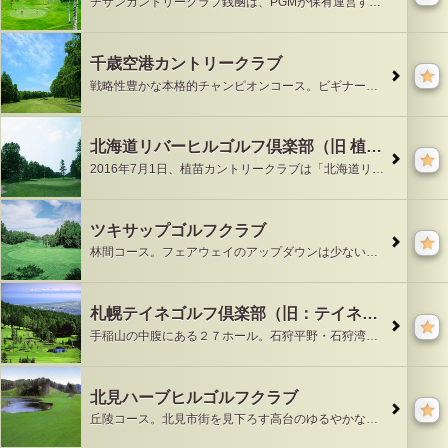
チサンカントリークラブ銭凾は、PGMが保有運営するゴルフ場です。PGMカードがご利用いただけます。札幌と小樽のほぼ中間に位置し、眼下に石狩湾を望み、三方を山に囲
千歳空港カントリークラブ
戦略性豊かな本格的チャンピオンコース。ビギナーからシングルプレイヤーまで、あらゆる挑戦者を満足させるコースです。
北海道リバーヒルゴルフ倶楽部（旧 植苗カントリークラブ）
2016年7月1日、植苗カントリークラブは「北海道リバーヒルゴルフ倶楽部」として生まれ変わります！ 植苗カントリークラブは、2016年7月1日より「北海道リバー
ツキサップゴルフクラブ
林間コース。フェアウェイのアップダウンは少ない。各ホールは松・白樺の自生林でセパレートされている。グリーンは大きくベントの１グリーン。アウト・インともにミドルホ
札幌テイネゴルフ倶楽部（旧：テイネオリンピアゴルフクラブ）
手稲山の中腹にある２７ホール。石狩平野・石狩湾と札幌市街地を一望にする眺望は雄大。うぐいすコースはアップダウンがあり、沢越えなど変化に富む。きつつきコースは１番
北見ハーブヒルゴルフクラブ
丘陵コース。北見市街を見下ろす高台のゆるやかな地形に アウトは林帯に緑を多く残した林間風に、そしてインはヒース風の丈の長い草地でセパレートされたスコティッシュな